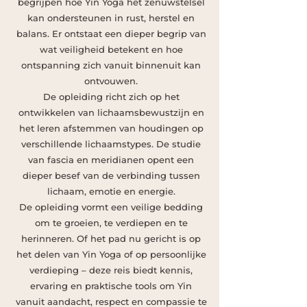
begrijpen hoe Yin Yoga het zenuwstelsel
kan ondersteunen in rust, herstel en
balans. Er ontstaat een dieper begrip van
wat veiligheid betekent en hoe
ontspanning zich vanuit binnenuit kan
ontvouwen.
De opleiding richt zich op het
ontwikkelen van lichaamsbewustzijn en
het leren afstemmen van houdingen op
verschillende lichaamstypes. De studie
van fascia en meridianen opent een
dieper besef van de verbinding tussen
lichaam, emotie en energie.
De opleiding vormt een veilige bedding
om te groeien, te verdiepen en te
herinneren. Of het pad nu gericht is op
het delen van Yin Yoga of op persoonlijke
verdieping – deze reis biedt kennis,
ervaring en praktische tools om Yin
vanuit aandacht, respect en compassie te