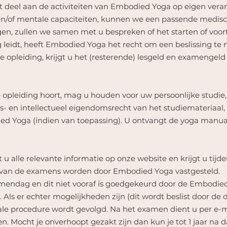
deel aan de activiteiten van Embodied Yoga op eigen vera
e en/of mentale capaciteiten, kunnen we een passende medisc
n, zullen we samen met u bespreken of het starten of voortz
ing leidt, heeft Embodied Yoga het recht om een beslissing te
 opleiding, krijgt u het (resterende) lesgeld en examengeld
de opleiding hoort, mag u houden voor uw persoonlijke studi
- en intellectueel eigendomsrecht van het studiemateriaal, i
d Yoga (indien van toepassing). U ontvangt de yoga manual 
 u alle relevante informatie op onze website en krijgt u tijd
van de examens worden door Embodied Yoga vastgesteld.
examendag en dit niet vooraf is goedgekeurd door de Embodi
 Als er echter mogelijkheden zijn (dit wordt beslist door de 
le procedure wordt gevolgd. Na het examen dient u per e-ma
en. Mocht je onverhoopt gezakt zijn dan kun je tot 1 jaar 