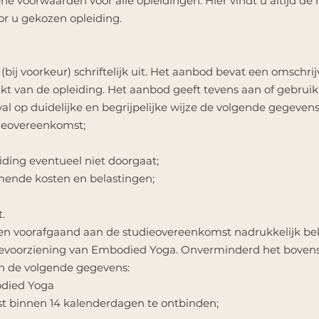
e voorwaarden voor alle opleidingen. Hier vindt u altijd d
r u gekozen opleiding.
j voorkeur) schriftelijk uit. Het aanbod bevat een omschrij
t van de opleiding. Het aanbod geeft tevens aan of gebruik 
val op duidelijke en begrijpelijke wijze de volgende gegevens
dieovereenkomst;
ding eventueel niet doorgaat;
omende kosten en belastingen;
.
n voorafgaand aan de studieovereenkomst nadrukkelijk b
ievoorziening van Embodied Yoga. Onverminderd het boven
n de volgende gegevens:
odied Yoga
t binnen 14 kalenderdagen te ontbinden;