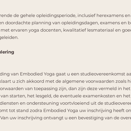
ende de gehele opleidingsperiode, inclusief herexamens e
en doordachte planning van opleidingsdagen, examens en be
met ervaren yoga docenten, kwalitatief lesmateriaal en goed
geleiden.
ulering
eiding van Embodied Yoga gaat u een studieovereenkomst aa
klaart u zich akkoord met de algemene voorwaarden zoals hi
orwaarden van toepassing zijn, dan zijn deze vermeld in het
ze van starten, het lesgeld, de eventuele examenkosten en h
 diensten en ondersteuning voortvloeiend uit de studieovere
omt tot stand zodra Embodied Yoga uw inschrijving heeft 
 Van uw inschrijving ontvangt u een bevestiging van de ove