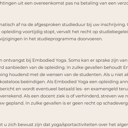
htingen uit een overeenkomst pas na betaling van een verz
tisch af na de afgesproken studieduur bij uw inschrijving
 opleiding voortijdig stopt, vervalt het recht op studiebegel
jzigingen in het studieprogramma doorvoeren.
an ontvangst bij Embodied Yoga. Soms kan er sprake zijn van t
rd aanbieden van de opleiding. In zulke gevallen behoudt E
ening houdend met de wensen van de studenten. Als u niet 
kosteloos beëindigen. Als Embodied Yoga een opleiding ann
ig bericht en wordt eventueel betaald les- en examengeld teru
rrekend. Als een docent ziek is of verhinderd, streven we naa
w gepland. In zulke gevallen is er geen recht op schadevergo
t u zich bewust zijn dat yoga/sportactiviteiten over het alg