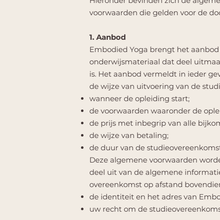
Hieronder bevinden zich de algemen
voorwaarden die gelden voor de doo
1. Aanbod
Embodied Yoga brengt het aanbod (bi
onderwijsmateriaal dat deel uitmaak
is. Het aanbod vermeldt in ieder ge
de wijze van uitvoering van de stu
wanneer de opleiding start;
de voorwaarden waaronder de oplei
de prijs met inbegrip van alle bijk
de wijze van betaling;
de duur van de studieovereenkomst
Deze algemene voorwaarden worde
deel uit van de algemene informat
overeenkomst op afstand bovendie
de identiteit en het adres van Emb
uw recht om de studieovereenkoms