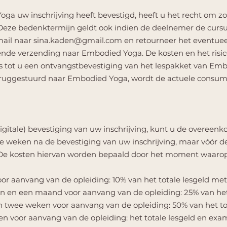
ga uw inschrijving heeft bevestigd, heeft u het recht om 
eze bedenktermijn geldt ook indien de deelnemer de cursus
mail naar
sina.kaden@gmail.com
en retourneer het eventuee
nde verzending naar Embodied Yoga. De kosten en het risico
s tot u een ontvangstbevestiging van het lespakket van Emb
ruggestuurd naar Embodied Yoga, wordt de actuele consume
 digitale) bevestiging van uw inschrijving, kunt u de overeenk
e weken na de bevestiging van uw inschrijving, maar vóór d
 De kosten hiervan worden bepaald door het moment waaro
or aanvang van de opleiding: 10% van het totale lesgeld me
n en een maand voor aanvang van de opleiding: 25% van het
n twee weken voor aanvang van de opleiding: 50% van het to
en voor aanvang van de opleiding: het totale lesgeld en exa