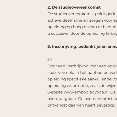
2. De studieovereenkomst
De studieovereenkomst geldt gedur
actieve deelname en zorgen voor e
opleiding op hoog niveau te bieden 
u succesvol door de opleiding te be
3. Inschrijving, bedenktijd en ann
3.1
Door een inschrijving voor een opl
zoals vermeld in het aanbod en ver
opleiding specifieke aanvullende vo
opleidingsinformatie, zoals de wij
website
www.embodiedyoga.nl
. De
overdraagbaar. De overeenkomst k
ontvangst daarvan heeft bevestigd.