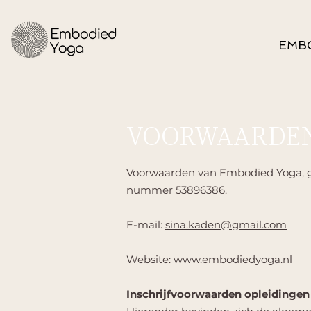
EMB
VOORWAARDEN
Voorwaarden van Embodied Yoga, ge
nummer 53896386.
E-mail:
sina.kaden@gmail.com
Website:
www.embodiedyoga.nl
Inschrijfvoorwaarden opleidingen