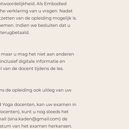
ntwoordelijkheid. Als Embodied
he verklaring van u vragen. Nadat
etten van de opleiding mogelijk is.
 nemen. Indien we besluiten dat u
 terugbetaald.
e, maar u mag het niet aan anderen
nclusief digitale informatie en
van de docent tijdens de les.
ens de opleiding ook uitleg van uw
ed Yoga docenten, kan uw examen in
docenten), kunt u nog steeds het
il (
sina.kaden@gmail.com
) de
na datum van het examen herkansen.