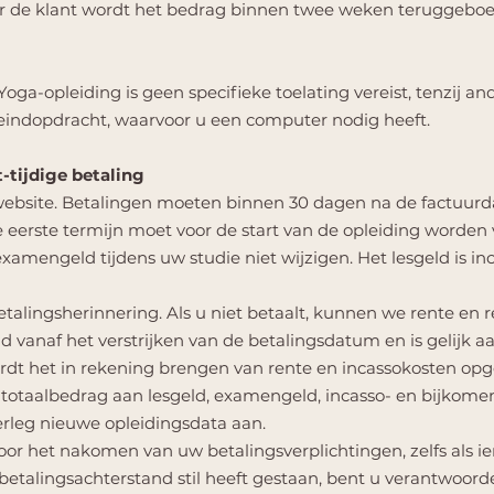
or de klant wordt het bedrag binnen twee weken teruggeboe
a-opleiding is geen specifieke toelating vereist, tenzij an
indopdracht, waarvoor u een computer nodig heeft.
-tijdige betaling
 website. Betalingen moeten binnen 30 dagen na de factuu
 eerste termijn moet voor de start van de opleiding worden 
amengeld tijdens uw studie niet wijzigen. Het lesgeld is in
 betalingsherinnering. Als u niet betaalt, kunnen we rente en 
vanaf het verstrijken van de betalingsdatum en is gelijk aan
rdt het in rekening brengen van rente en incassokosten opg
t totaalbedrag aan lesgeld, examengeld, incasso- en bijko
erleg nieuwe opleidingsdata aan.
 voor het nakomen van uw betalingsverplichtingen, zelfs als 
etalingsachterstand stil heeft gestaan, bent u verantwoorde